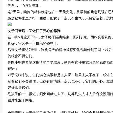
等自己，心疼到落泪。
这7天里，狗狗的精神状态也在一天天变化，从最初的焦急到现在已
虽然它将家里弄得一团糟，但女子一点儿不生气，只要它活着，怎
女子回来后，又做回了开心的修狗
在10月5号这天下午，女子终于隔离结束，回到了家。而狗狗看到
真好，它又是一只快乐的修狗了。
后来女子将这7天里，狗狗每天的精神状态变化视频传到了网上以后
的很舍不得它们。
兽医小明也希望这疫情能早早结束，别再有这种主宠分离的感伤画
寄语：
对于宠物来说，它们满心满眼都是主人呀，如果主人不在了，或许
别看它们不会说话，但该有的情感一点儿也不少，它们的开心、难
好好珍惜它们。
毛孩子的一生很短，须臾间就过去了，别等到失去才去后悔没照顾
图片来源于网络。
免责声明：如果侵犯了您的权益，请联系站长，我们会及时删除侵