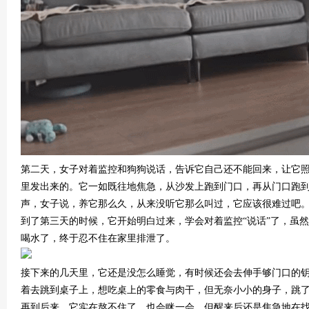
第二天，女子对着监控和狗狗说话，告诉它自己还不能回来，让它
里发出来的。它一如既往地焦急，从沙发上跑到门口，再从门口跑
声，女子说，养它那么久，从来没听它那么叫过，它应该很难过吧
到了第三天的时候，它开始明白过来，学会对着监控“说话”了，虽
喝水了，终于忍不住在家里排泄了。
接下来的几天里，它还是没怎么睡觉，有时候还会去伸手够门口的
着去跳到桌子上，想吃桌上的零食与肉干，但无奈小小的身子，跳
再到后来，它实在熬不住了，也会眯一会，但醒来后还是焦急地在