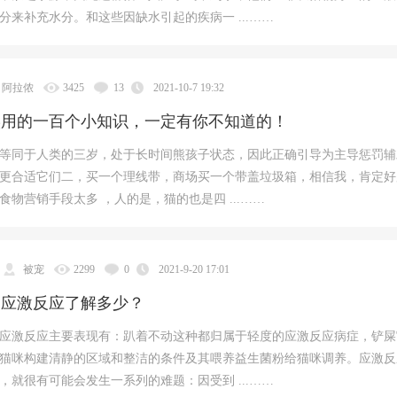
分来补充水分。和这些因缺水引起的疾病一 ...……
阿拉侬
3425
13
2021-10-7 19:32
实用的一百个小知识，一定有你不知道的！
等同于人类的三岁，处于长时间熊孩子状态，因此正确引导为主导惩罚辅
更合适它们二，买一个理线带，商场买一个带盖垃圾箱，相信我，肯定好
食物营销手段太多 ，人的是，猫的也是四 ...……
被宠
2299
0
2021-9-20 17:01
的应激反应了解多少？
应激反应主要表现有：趴着不动这种都归属于轻度的应激反应病症，铲屎
猫咪构建清静的区域和整洁的条件及其喂养益生菌粉给猫咪调养。应激反
，就很有可能会发生一系列的难题：因受到 ...……