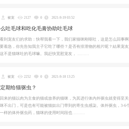
被宠
2127
0
2021-9-19 03:52
什么吐毛球和吃化毛膏协助吐毛球
看到宠友们的求助：快帮我看一下，我们家猫咪刚呕吐，这是怎么回事啊
要着急，你先告知我主子它吃了哪些？是否有排泄物的相片呢？結果宠友
这不是猫咪吐的毛球嘛。我赶快宽慰宠友， ...……
被宠
2252
0
2021-9-18 13:25
要定期给猫驱虫？
回来的猫以肉为主食的猫或放养的猫咪，为其进行体内外驱虫就变得至关
咪不出门，可是也有可能被猫奴出门带到的寄生虫感柒。体外驱虫，3-6
一样的体外驱虫药，猫咪的使用时间段也 ...……