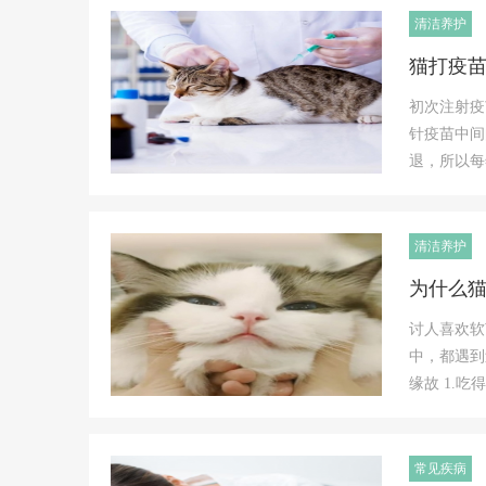
清洁养护
猫打疫
初次注射疫
针疫苗中间
退，所以每
清洁养护
为什么
讨人喜欢软
中，都遇到
缘故 1.
常见疾病