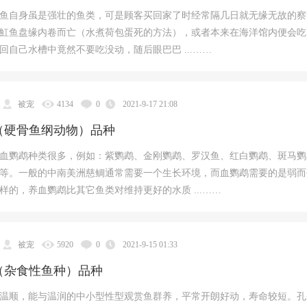
鱼自身虽是强壮的鱼类，可是顾客买回家了时经常隔几日就无缘无故的察
魟鱼盘缘内卷而亡（水煮荷包蛋死的方法），或者本来在海洋馆内便会吃
回自己水槽中竟然不要吃没动，随后眼巴巴 ...……
被宠
4134
0
2021-9-17 21:08
（硬骨鱼纲动物）品种
血鹦鹉种类很多，例如：紫鹦鹉、金刚鹦鹉、罗汉鱼、红白鹦鹉、斑马鹦
等。一般的中南美洲慈鲷通常需要一个生长环境，而血鹦鹉需要的是弱而
样的，养血鹦鹉比其它鱼类对维持更好的水质 ...……
被宠
5920
0
2021-9-15 01:33
（杂食性鱼种）品种
温顺，能与温润的中小型性型观赏鱼群养，平常开朗好动，寿命较短。孔