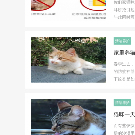
你们家猫咪
宠
耳疥疮引起
物
与此同时耳
而
生
,
清洁养护
宠
家里养
物
交
春季过去，
的防蚊神器
流
下蚊香是如
集
结
地
清洁养护
猫咪一天
而有些铲屎
燥的沙漠里