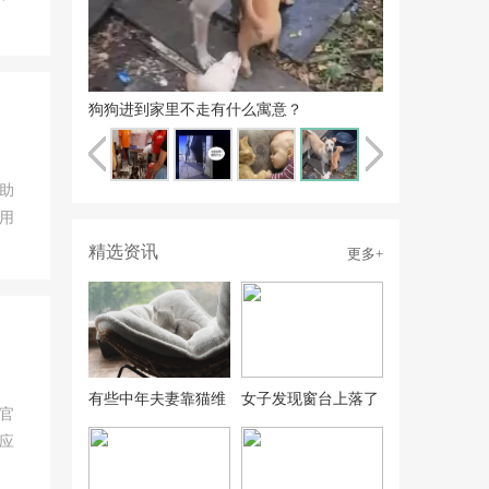
流浪猫来到家里预示着什么呢？
助
用
精选资讯
更多+
有些中年夫妻靠猫维
女子发现窗台上落了
官
系友谊
只鸽子，鸽子主人说
应
的话