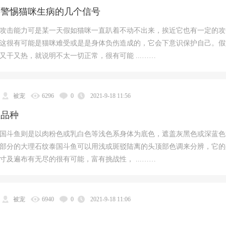
要警惕猫咪生病的几个信号
攻击能力可是某一天假如猫咪一直趴着不动不出来，挨近它也有一定的攻
这很有可能是猫咪难受或是是身体负伤造成的，它会下意识保护自己。假
又干又热，就说明不太一切正常，很有可能 ...……
被宠
6296
0
2021-9-18 11:56
鱼品种
国斗鱼则是以肉粉色或乳白色等浅色系身体为底色，遮盖灰黑色或深蓝色
部分的大理石纹泰国斗鱼可以用浅或斑驳陆离的头顶部色调来分辨，它的
寸及遍布有无尽的很有可能，富有挑战性， ...……
被宠
6940
0
2021-9-18 11:06
种