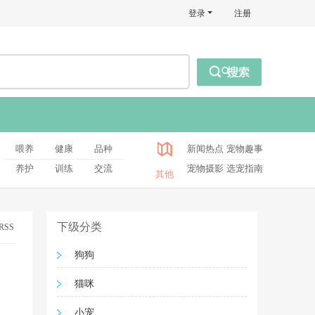
登录
注册
喂养
健康
品种
新闻热点
宠物趣事
养护
训练
交流
宠物摄影
选宠指南
其他
下级分类
RSS
狗狗
猫咪
小宠