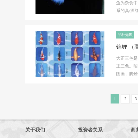
鱼为杂食中
系的真/酒
品种知识
锦鲤 （
大正三色是
正三色。昭
图画，胸鳍
1
2
3
关于我们
投资者关系
商