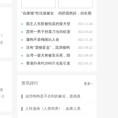
“自家猫”吃垃圾被女
鸡肝固然好，但长期
子拎脖带回，回家后
喂猫咪吃肝脏会怎
因主人失联被拍卖的柴犬登
2021-11-04
却
样？
登：竞拍不断延时
昆明一男子持菜刀当街砍宠
2022-03-02
？
物狗，引众网友谴
遛狗不牵绳闹出人命
2021-11-26
发
后，“凶手”哪去了？后
没有“宠物盲盒”，流浪猫狗
2021-09-22
的处境会变好吗
台湾一柴犬将被安乐死，陪
2021-09-29
伴主人16年，主人
香港扑杀约2000只仓鼠引发
2022-01-21
争议，港媒：保障
资讯排行
更多+
重
这些狗狗是不吉利的象征，面相真
个月
人性漫画《人类饲养》，如果人类