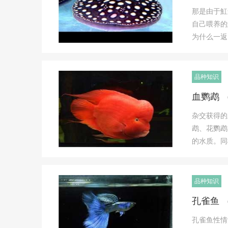
那是由于魟
自己喂养的
为什么一返
品种知识
血鹦鹉 
杂交获得的
鹉、花鹦鹉
的水质。同
品种知识
孔雀鱼 
孔雀鱼性情