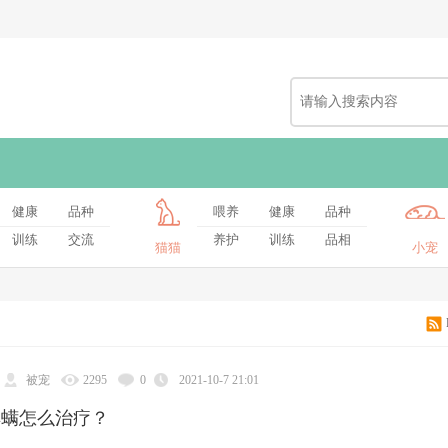
健康
品种
喂养
健康
品种
训练
交流
养护
训练
品相
猫猫
小宠
被宠
2295
0
2021-10-7 21:01
耳螨怎么治疗？