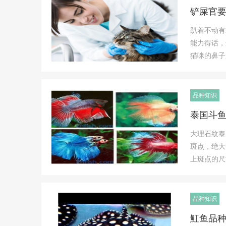
铲屎官
趴着不动有
能力得话，
猫咪的鼻子
品种知识
泰国斗
大理石纹泰
斑点，绝大
上斑点的尺
品种知识
魟鱼品