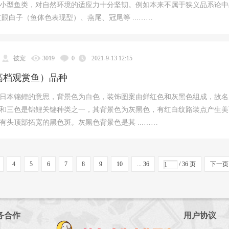
小型鱼类，对自然环境的适应力十分坚韧。例如本来不属于狭义品系论中
红眼白子（鱼体色表现型）、燕尾、冠尾等 ...……
被宠
3019
0
2021-9-13 12:15
高档观赏鱼）品种
日本锦鲤的意思，背景色为白色，装饰图案由鲜红色和灰黑色组成，故名
和三色是锦鲤关键种类之一，其背景色为灰黑色，有红白纹路装点产生美
有头顶部拓宽的黑色斑。灰黑色背景色是其 ...……
4
5
6
7
8
9
10
... 36
/ 36 页
下一页
务合作
用户协议