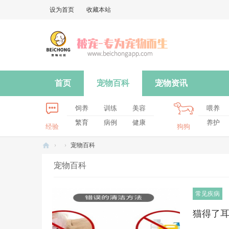
设为首页
收藏本站
首页
宠物百科
宠物资讯
饲养
训练
美容
喂养
繁育
病例
健康
养护
经验
狗狗
›
›
宠物百科
被
宠物百科
宠
-
常见疾病
专
猫得了
为