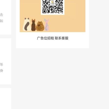
击
如
等
身