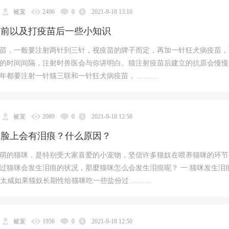
被宠
2496
0
2021-9-18 13:10
苗前以及打疫苗后一些小知识
苗，一般要注射两针到三针，视疫苗的牌子而定，再加一针狂犬病疫苗，
的时间间隔，注射时兽医会与你讲明白。猫注射疫苗后建立的抗原会慢慢
年都要注射一针猫三联和一针狂犬病疫苗， ...……
被宠
2089
0
2021-9-18 12:58
猫脸上会有泪痕？什么原因？
萌的猫咪，是特别受大家喜爱的小宠物，坚信许多猫奴在喂养猫咪的环节
过猫咪会发生泪痕的状况，那麼猫咪怎么会发生泪痕呢？ 一.猫咪发生泪
吃得太咸如果猫奴长期性给猫咪吃一些盐份过 ...……
被宠
1956
0
2021-9-18 12:50