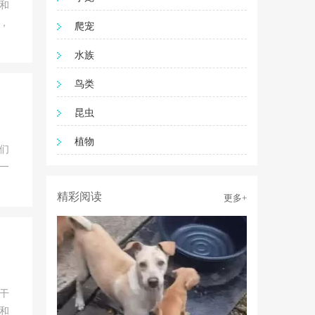
和
，
爬宠
水族
鸟类
昆虫
植物
们
一
精彩阅读
更多+
干
和