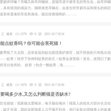
爱挠痒痒嘛？耳螨又称耳痒螨病，是猫耳道中最常见的寄生虫，由耳痒螨
，具有很强的感染力。猫咪身患耳螨后，会发生经常挠耳朵和摆头的病症
道里有显著的耳垢和臭味。随后按着猫咪的 ...……
被宠
2570
0
2021-10-7 20:54
猫能点蚊香吗？你可能会害死猫！
夏季除了大太阳，还有翁翁的蚊虫困惑着铲屎官，烦不胜烦的只有取出咱
——蚊香！快停下你伸到蚊香的前爪！蚊香会谋害猫！首先，使我们了解
何充分发挥的。 蚊香（包含一般蚊香，电 ...……
被宠
3478
0
2021-10-7 20:46
要喝多少水,又怎么判断猫是否缺水?
官也很烦：我家猫太爱喝水，每天都在喝水！喵星人的祖先大部分生活在
，缺乏水源，因此这群猫星人几乎喝不到水，他们全靠从猎物身上的血液