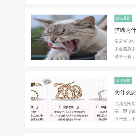
清洁养护
猫咪为
常常在论坛
不要着急不
过来一看，
清洁养护
为什么
尤其是刚接
要。即便猫
做一次，不