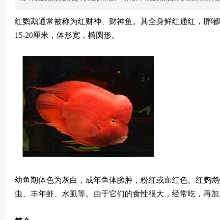
宠
物
红鹦鹉通常被称为红财神、财神鱼。其全身鲜红通红，胖嘟
而
15-20厘米，体形宽，椭圆形。
生
,
宠
物
交
流
集
结
地
幼鱼期体色为灰白，成年鱼体臃肿，粉红或血红色。红鹦鹉
虫、丰年虾、水虱等。由于它们的食性很大，经常吃，再加