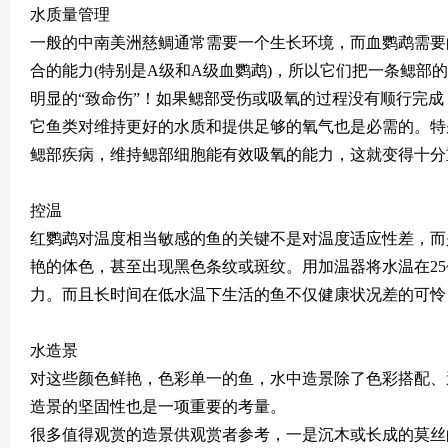
水质量管理
一般的中南美洲慈鲷通常需要一个生长环境，而血鹦鹉需要
合的能力(特别是A级和A级血鹦鹉)，所以它们把一条鳃部
明显的“致命伤”！如果鳃部受伤或吸氧的过程没有顺行完
它鱼类对维持更好的水质和提供足够的氧气也是必需的。特
鳃部疾病，维持鳃部细胞能有效吸氧的能力，这就变得十分
控温
红鹦鹉对温度相当敏感的鱼的关键不是对温度适应性差，而
艳的体色，甚至出现黑色条纹或斑纹。用加温器将水温在25
力。而且长时间在低水温下生活的鱼不仅健康状况差的可怜
水造景
对这些颜色鲜艳，色彩单一的鱼，水中造景除了色彩搭配、
造景的坚固性也是一项重要的考量。
很多值得观赏的造景供观赏者参考，一是沉木或长成的莫丝