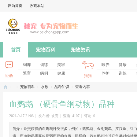
设为首页
收藏本站
首页
宠物百科
宠物资讯
饲养
训练
美容
喂养
健康
繁育
病例
健康
养护
训练
经验
狗狗
›
›
宠物百科
›
水族
›
品种知识
›
查看内容
被
血鹦鹉 （硬骨鱼纲动物）品种
宠
-
2021-9-17 21:08
|
发布者:
被宠
|
查看:
4107
|
评论: 0
专
简介：
杂交获得的血鹦鹉种类很多，例如：紫鹦鹉、金刚鹦鹉、罗汉鱼、红
为
境，而血鹦鹉需要的是弱而硬的水质。同样的，养血鹦鹉比其它鱼类对维持更好的