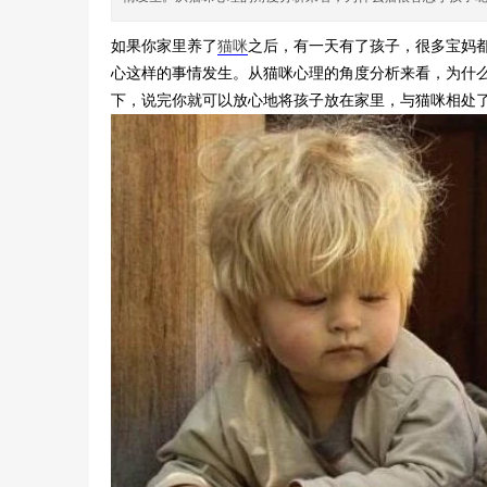
宠
物
如果你家里养了
猫咪
之后，有一天有了孩子，很多宝妈
而
心这样的事情发生。从猫咪心理的角度分析来看，为什
下，说完你就可以放心地将孩子放在家里，与猫咪相处
生
,
宠
物
交
流
集
结
地