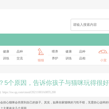
健康
品种
喂养
健康
品种
训练
交流
养护
训练
品相
猫猫
小宠
？5个原因，告诉你孩子与猫咪玩得很好
 https://xw.qq.com/cmsid/20211003A08TL200
都会担心猫咪会伤害到自己的孩子。其实，如果你家猫咪的习性不错，无需担心这样的
呢？主要有这几个原因