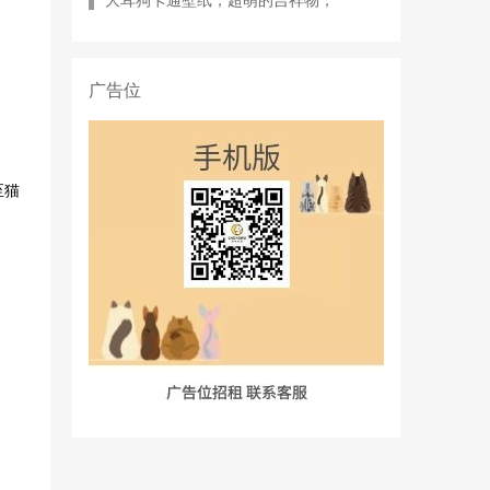
大耳狗卡通壁纸，超萌的吉祥物，
广告位
至猫