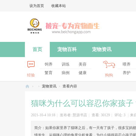
设为首页
收藏本站
首页
宠物百科
宠物资讯
饲养
训练
美容
喂养
繁育
病例
健康
养护
经验
狗狗
›
›
宠物资讯
›
查看内容
被
猫咪为什么可以容忍你家孩子
宠
-
2021-10-4 10:18
|
发布者:
慧源书店
|
查看:
30129
|
评论:
3
|
来自:
专
简介：
如果你家里养了猫咪之后，有一天有了孩子，很多宝妈
为
情发生。从猫咪心理的角度分析来看，为什么猫很容忍小孩子