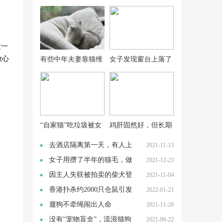
这一
放心
有些中年夫妻靠猫维
女子发现窗台上落了
系友谊
只鸽子，鸽子主人说
的话
“自家猫”吃垃圾被女
鸡肝固然好，但长期
子拎脖带回，回家后
喂猫咪吃肝脏会怎
去酒店隔离第一天，有人上
2021-11-13
却
样？
门“处理”了我的
女子用攒了半年的猫毛，做
2021-12-23
了4双小拖鞋：这
因主人失联被拍卖的柴犬登
2021-11-04
登：竞拍不断延时
香港扑杀约2000只仓鼠引发
2022-01-21
争议，港媒：保障
遛狗不牵绳闹出人命
2021-11-26
后，“凶手”哪去了？后
没有“宠物盲盒”，流浪猫狗
2021-09-22