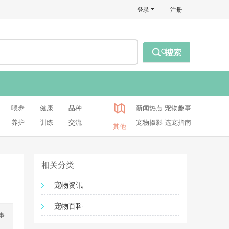
登录
注册
喂养
健康
品种
新闻热点
宠物趣事
养护
训练
交流
宠物摄影
选宠指南
其他
相关分类
宠物资讯
宠物百科
事