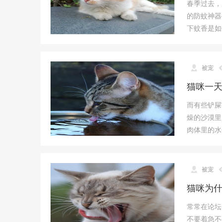
春季过去，
宠
的防蚊神器
物
下蚊香是如
而
生
,
被宠
宠
猫咪一天
物
交
而有些铲屎
燥的沙漠里
流
肉体里的水
集
结
地
被宠
猫咪为
常常在论坛
不要着急不