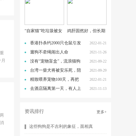
的话
“自家猫”吃垃圾被女
鸡肝固然好，但长期
子拎脖带回，回家后
喂猫咪吃肝脏会怎
香港扑杀约2000只仓鼠引发
2022-01-21
却
样？
争议，港媒：保障
遛狗不牵绳闹出人命
2021-11-26
重
个月
后，“凶手”哪去了？后
没有“宠物盲盒”，流浪猫狗
2021-09-22
的处境会变好吗
台湾一柴犬将被安乐死，陪
2021-09-29
伴主人16年，主人
精致喂养宠物100天，再把
2022-01-21
它杀死、煎烤、吃
去酒店隔离第一天，有人上
2021-11-13
门“处理”了我的
资讯排行
更多+
两
消
这些狗狗是不吉利的象征，面相真