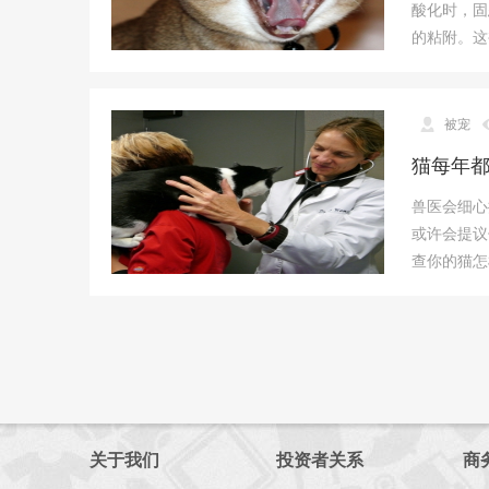
酸化时，固
的粘附。这
被宠
猫每年都
兽医会细心
或许会提议
查你的猫怎
关于我们
投资者关系
商