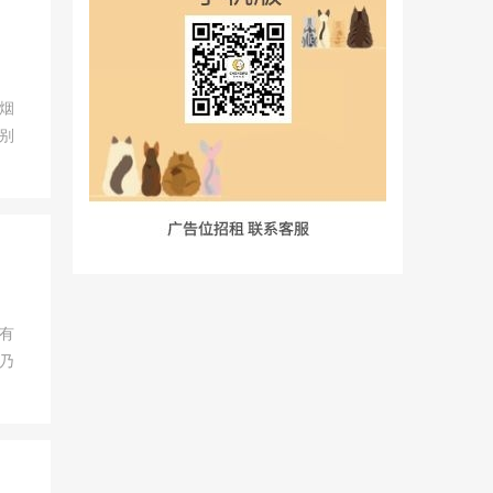
烟
别
有
乃