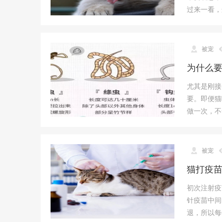
过来一看，
被宠
为什么
尤其是刚接
要。即便猫
做一次，不
被宠
猫打疫
初次注射疫
针疫苗中间
退，所以每