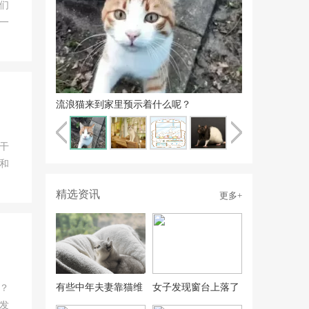
们
一
流浪猫来到家里预示着什么呢？
干
和
精选资讯
更多+
有些中年夫妻靠猫维
女子发现窗台上落了
？
发
系友谊
只鸽子，鸽子主人说