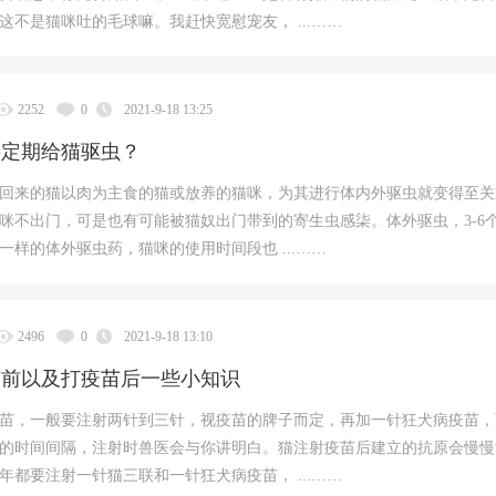
这不是猫咪吐的毛球嘛。我赶快宽慰宠友， ...……
2252
0
2021-9-18 13:25
要定期给猫驱虫？
回来的猫以肉为主食的猫或放养的猫咪，为其进行体内外驱虫就变得至关
咪不出门，可是也有可能被猫奴出门带到的寄生虫感柒。体外驱虫，3-6
一样的体外驱虫药，猫咪的使用时间段也 ...……
2496
0
2021-9-18 13:10
苗前以及打疫苗后一些小知识
苗，一般要注射两针到三针，视疫苗的牌子而定，再加一针狂犬病疫苗，
的时间间隔，注射时兽医会与你讲明白。猫注射疫苗后建立的抗原会慢慢
年都要注射一针猫三联和一针狂犬病疫苗， ...……