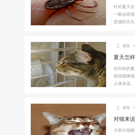
针对夏天在
一般会咬猫
是猫的舌头
被宠
夏天怎
在闷热的夏
觉得猫咪猫
人体体温。
被宠
对猫来
大部分猫粮