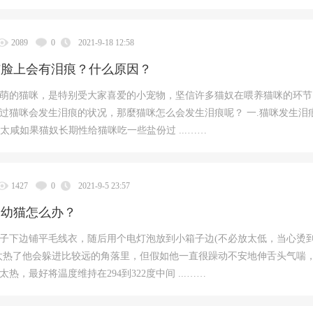
2089
0
2021-9-18 12:58
猫脸上会有泪痕？什么原因？
萌的猫咪，是特别受大家喜爱的小宠物，坚信许多猫奴在喂养猫咪的环节
过猫咪会发生泪痕的状况，那麼猫咪怎么会发生泪痕呢？ 一.猫咪发生泪
吃得太咸如果猫奴长期性给猫咪吃一些盐份过 ...……
1427
0
2021-9-5 23:57
到幼猫怎么办？
子下边铺平毛线衣，随后用个电灯泡放到小箱子边(不必放太低，当心烫
太热了他会躲进比较远的角落里，但假如他一直很躁动不安地伸舌头气喘
热，最好将温度维持在294到322度中间 ...……