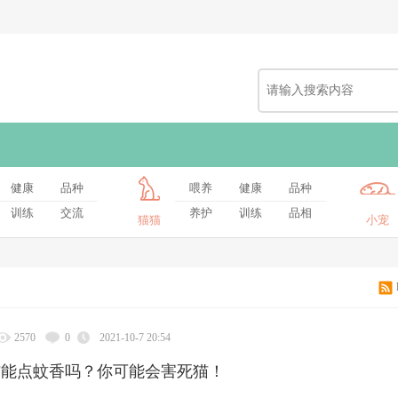
健康
品种
喂养
健康
品种
训练
交流
养护
训练
品相
猫猫
小宠
2570
0
2021-10-7 20:54
猫能点蚊香吗？你可能会害死猫！