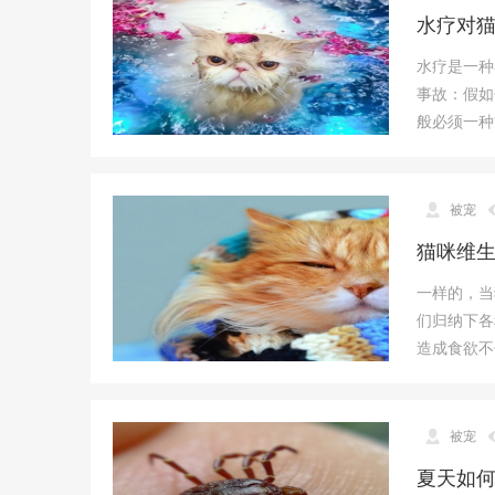
水疗对
水疗是一种
事故：假如
般必须一种
被宠
猫咪维
一样的，当
们归纳下各
造成食欲不
被宠
夏天如何