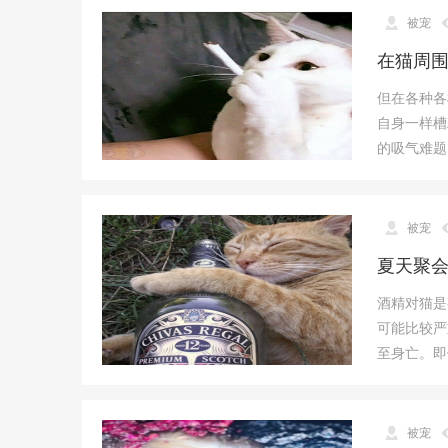
被宠
在猫周
但在各种各
自身一样槽
的吸气难题
被宠
夏天聚
酒精对猫是
可能比较严
至身亡。即
被宠