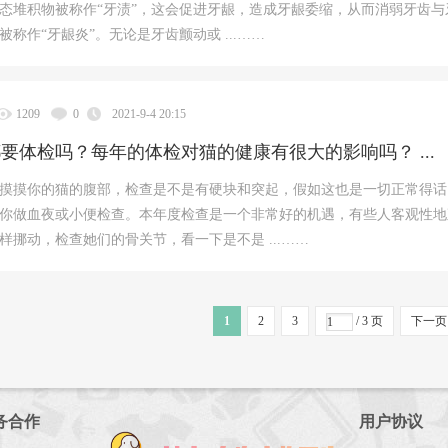
态堆积物被称作“牙渍”，这会促进牙龈，造成牙龈委缩，从而消弱牙齿与
被称作“牙龈炎”。无论是牙齿颤动或 ...……
1209
0
2021-9-4 20:15
要体检吗？每年的体检对猫的健康有很大的影响吗？ ...
摸摸你的猫的腹部，检查是不是有硬块和突起，假如这也是一切正常得话
你做血夜或小便检查。本年度检查是一个非常好的机遇，有些人客观性地
样挪动，检查她们的骨关节，看一下是不是 ...……
1
2
3
/ 3 页
下一页
务合作
用户协议