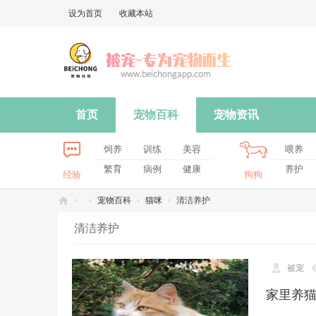
设为首页
收藏本站
首页
宠物百科
宠物资讯
饲养
训练
美容
喂养
繁育
病例
健康
养护
经验
狗狗
›
›
宠物百科
›
猫咪
›
清洁养护
被
清洁养护
宠
-
被宠
专
家里养
为