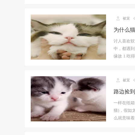
被宠
为什么
讨人喜欢软
中，都遇到
缘故 1.
被宠
路边捡
一样在纸箱
猫)，假如
么就意味着太