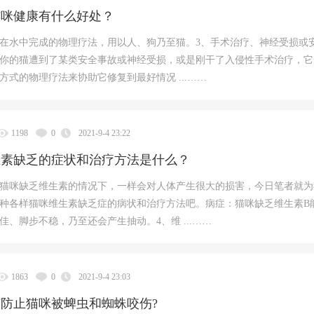
猫咪健康有什么好处？
在水中完成的物理疗法，用以人、狗乃至猫。3、手术治疗、神经受损或
你的猫遭到了某类安全事故或神经受损，或是刚干了入侵性手术治疗，它
方式的物理疗法来协助它修复到最好情况 ...……
1198
0
2021-9-4 23:22
生素缺乏的症状和治疗方法是什么？
猫咪缺乏维生素的情况下，一样会对人体产生很大的损害，今日笔者就为
种各样猫咪维生素缺乏症的病状和治疗方法吧。病症：猫咪缺乏维生素B
佳、脚步不稳，乃至还会产生抽动。4、维 ...……
1863
0
2021-9-4 23:03
防止猫咪被蜱虫和蜘蛛咬伤?