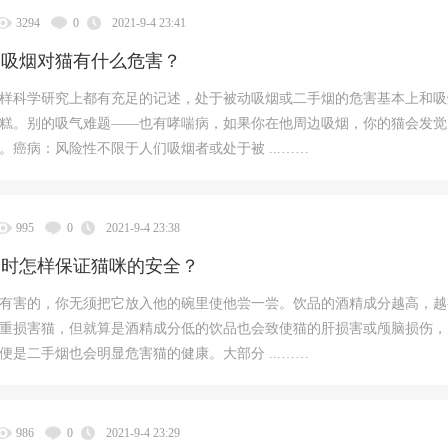
3294
0
2021-9-4 23:41
围吸烟对猫有什么危害？
样科学研究上都有充足的记述，处于被动吸烟或二手烟的危害基本上和吸
糕。别的吸气难题——也有哮喘病，如果你在他周边吸烟，你的猫会发觉
。癌病：风险性不限于人们吸烟者或处于被 ...……
995
0
2021-9-4 23:38
会时怎样保证猫咪的安全？
有害的，你无须把它放入他的碗里使他尝一尝。饮品的酒精成分越高，越
重损害猫，但就算是酒精成分低的饮品也会致使猫的肝损害或颅脑损伤，
便是二手烟也会明显危害猫的健康。大部分 ...……
986
0
2021-9-4 23:29