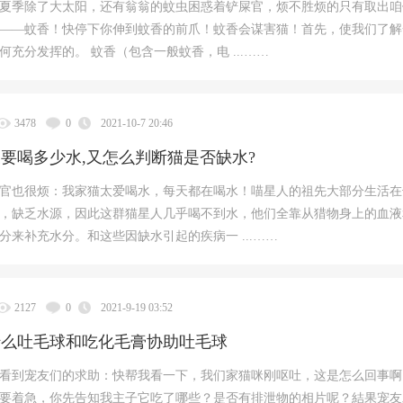
夏季除了大太阳，还有翁翁的蚊虫困惑着铲屎官，烦不胜烦的只有取出咱
——蚊香！快停下你伸到蚊香的前爪！蚊香会谋害猫！首先，使我们了解
何充分发挥的。 蚊香（包含一般蚊香，电 ...……
3478
0
2021-10-7 20:46
要喝多少水,又怎么判断猫是否缺水?
官也很烦：我家猫太爱喝水，每天都在喝水！喵星人的祖先大部分生活在
，缺乏水源，因此这群猫星人几乎喝不到水，他们全靠从猎物身上的血液
分来补充水分。和这些因缺水引起的疾病一 ...……
2127
0
2021-9-19 03:52
什么吐毛球和吃化毛膏协助吐毛球
看到宠友们的求助：快帮我看一下，我们家猫咪刚呕吐，这是怎么回事啊
要着急，你先告知我主子它吃了哪些？是否有排泄物的相片呢？結果宠友