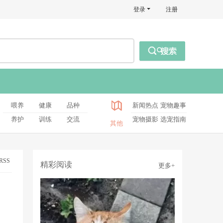
登录
注册
喂养
健康
品种
新闻热点
宠物趣事
养护
训练
交流
宠物摄影
选宠指南
其他
RSS
精彩阅读
更多+