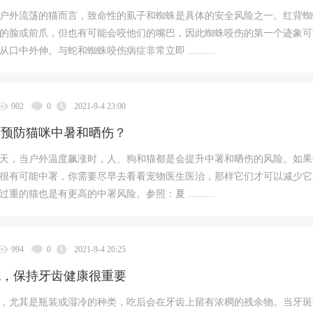
户外流荡的猫而言，致命性的虱子和蜘蛛是具体的安全风险之一。红背蜘
的脸或前爪，但也有可能会咬他们的嘴巴，因此蜘蛛咬伤的第一个迹象可
从口中外伸。与蛇和蜘蛛咬伤病症非常立即 ...……
902
0
2021-9-4 23:00
样预防猫咪中暑和晒伤？
天，当户外温度飙涨时，人、狗和猫都是会提升中署和晒伤的风险。如果
很有可能中署，你需要尽早去看看宠物医生医治，那样它们才可以减少它
过重的猫也是有更高的中署风险。参照：夏 ...……
994
0
2021-9-4 20:25
说，保持牙齿健康很重要
，尤其是瓶装或湿冷的种类，吃后会在牙齿上留有浓稠的残余物。当牙斑