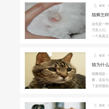
被宠
猫癣怎
这也是一种
乃至人们。
一个真真正
被宠
猫为什
细菌感染：
菌，这应与
了是明显的
被宠