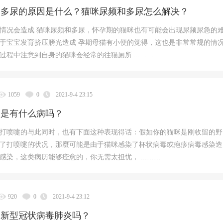
和多尿的原因是什么？猫咪尿频和多尿怎么解决？
情况会造成 猫咪尿频和多尿，怀孕期的猫咪也有可能会出现尿频尿急的
于宝宝发育挤压膀光造成 孕期母猫有小便的觉得，这也是非常常规的情
过程中注意到自身的猫咪会经常的往猫厕所 ...……
1059
0
2021-9-4 23:15
嚏是有什么病吗？
打喷嚏的与此同时，也有下面这种表现得话：假如你的猫咪是刚收留的野
了打喷嚏的状况，那麼可能是由于猫咪感染了杯状病毒或疱疹病毒感染造
感染，这类病历能够痊愈的，你无需太担忧， ...……
920
0
2021-9-4 23:12
染新型冠状病毒肺炎吗？