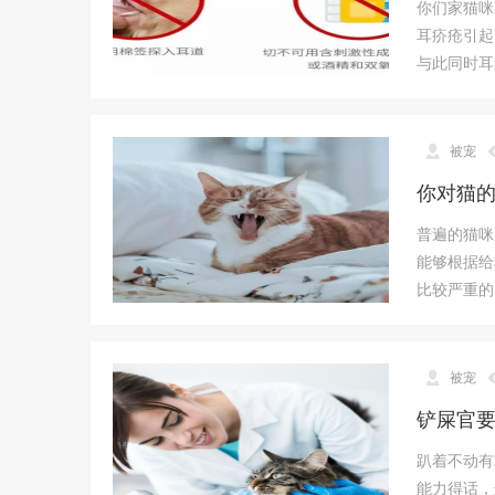
你们家猫咪
宠
耳疥疮引起
物
与此同时耳
而
生
,
被宠
宠
你对猫
物
交
普遍的猫咪
能够根据给
流
比较严重的
集
结
地
被宠
铲屎官
趴着不动有
能力得话，