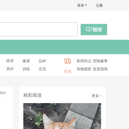
登录
注册
喂养
健康
品种
新闻热点
宠物趣事
养护
训练
交流
宠物摄影
选宠指南
其他
RSS
精彩阅读
更多+