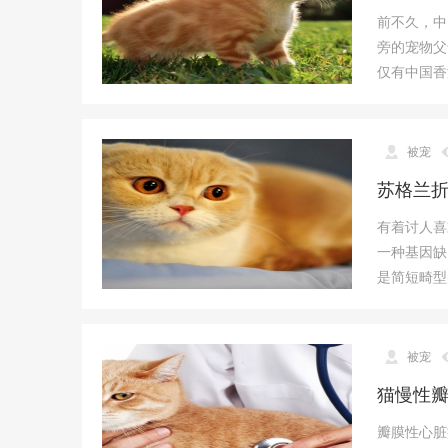
前不久，中
旁的宠物父
仅有中国香
被宠
苏格兰
有着讨人喜
一种基因缺
是简短畸型
被宠
猫慢性
瓣膜性心脏