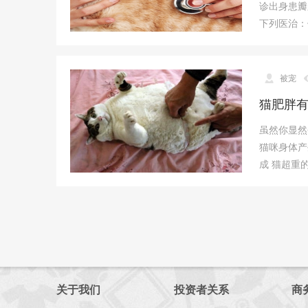
诊出身患瓣
下列医治：
被宠
猫肥胖
虽然你显然
猫咪身体产
成 猫超重
关于我们
投资者关系
商