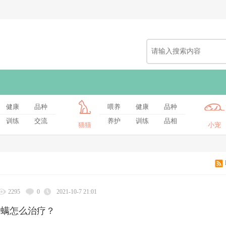
健康
品种
喂养
健康
品种
训练
交流
养护
训练
品相
猫猫
小宠
2295
0
2021-10-7 21:01
耳螨怎么治疗？