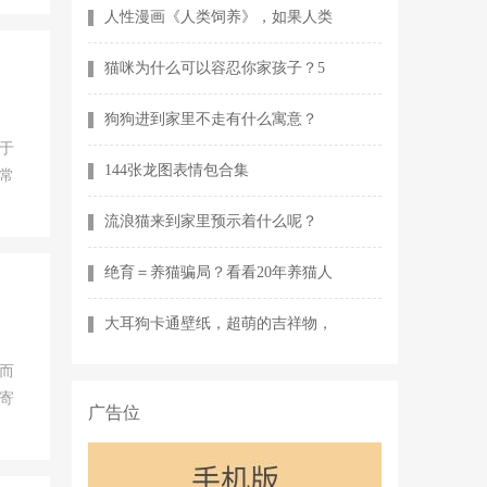
人性漫画《人类饲养》，如果人类
猫咪为什么可以容忍你家孩子？5
狗狗进到家里不走有什么寓意？
于
144张龙图表情包合集
常
流浪猫来到家里预示着什么呢？
绝育＝养猫骗局？看看20年养猫人
大耳狗卡通壁纸，超萌的吉祥物，
而
寄
广告位