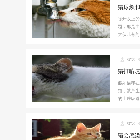
猫尿频
除开以上的
题，那是由
大伙儿有的
被宠
猫打喷
假如猫咪在
猫，就产生
的上呼吸道
被宠
猫会感