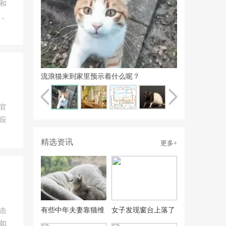
和
，
流浪猫来到家里预示着什么呢？
官
应
精选资讯
更多+
有些中年夫妻靠猫维
女子发现窗台上落了
击
如
系友谊
只鸽子，鸽子主人说