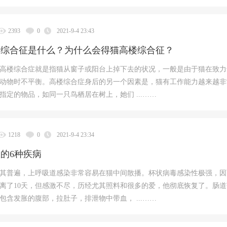
2393
0
2021-9-4 23:43
楼综合征是什么？为什么会得猫高楼综合征？
高楼综合症就是指猫从窗子或阳台上掉下去的状况，一般是由于猫在致力
动物时不平衡。高楼综合症身后的另一个因素是，猫有工作能力越来越非
指定的物品，如同一只鸟栖居在树上，她们 ...……
1218
0
2021-9-4 23:34
的6种疾病
其普遍，上呼吸道感染非常容易在猫中间散播。杯状病毒感染性极强，因
离了10天，但感激不尽，历经尤其照料和很多的爱，他彻底恢复了。肠道
包含发胀的腹部，拉肚子，排泄物中带血， ...……