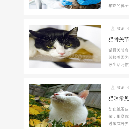
猫咪的鼻子
被宠
猫骨关
猫骨关节炎
其接着因为
改生活习惯
被宠
猫咪常
防止跳蚤皮
敏，那麼你
过敏或外界