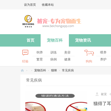
设为首页
收藏本站
首页
宠物百科
宠物资讯
饲养
训练
美容
喂养
繁育
病例
健康
养护
经验
狗狗
›
›
宠物百科
›
猫咪
›
常见疾病
被
常见疾病
宠
-
被宠
专
猫得了
为