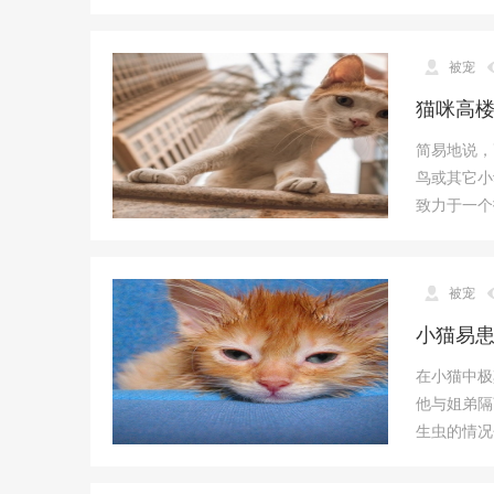
被宠
猫咪高
简易地说，
鸟或其它小
致力于一个
被宠
小猫易患
在小猫中极
他与姐弟隔
生虫的情况