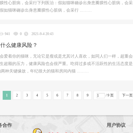
膜性心脏病，会采行下列医治：假如猫咪确诊出身患瓣膜性心脏病，会采
假如猫咪确诊出身患瓣膜性心脏病，会采行 ...……
941
0
2021-9-4 20:43
有什么健康风险？
会爱着你的猫咪，无论它是瘦或是尤其讨人喜欢，如同人们一样，超重会
生超额的压力，健康风险也会很严重。吃得过多或不活跃性的生活态度是
的两种关键缘故，年纪很大的猫和房间内猫 ...……
1
2
3
4
5
6
7
8
9
/ 9 页
下一页
务合作
用户协议