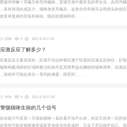
爱挠痒痒嘛？耳螨又称耳痒螨病，是猫耳道中最常见的寄生虫，由耳痒螨
，具有很强的感染力。猫咪身患耳螨后，会发生经常挠耳朵和摆头的病症
道里有显著的耳垢和臭味。随后按着猫咪的 ...……
2299
0
2021-9-20 17:01
的应激反应了解多少？
应激反应主要表现有：趴着不动这种都归属于轻度的应激反应病症，铲屎
猫咪构建清静的区域和整洁的条件及其喂养益生菌粉给猫咪调养。应激反
，就很有可能会发生一系列的难题：因受到 ...……
1956
0
2021-9-18 12:50
要警惕猫咪生病的几个信号
攻击能力可是某一天假如猫咪一直趴着不动不出来，挨近它也有一定的攻
这很有可能是猫咪难受或是是身体负伤造成的，它会下意识保护自己。假