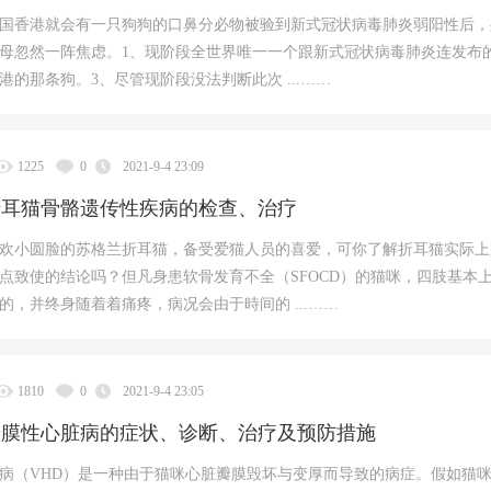
国香港就会有一只狗狗的口鼻分必物被验到新式冠状病毒肺炎弱阳性后，
母忽然一阵焦虑。1、现阶段全世界唯一一个跟新式冠状病毒肺炎连发布
港的那条狗。3、尽管现阶段没法判断此次 ...……
1225
0
2021-9-4 23:09
折耳猫骨骼遗传性疾病的检查、治疗
欢小圆脸的苏格兰折耳猫，备受爱猫人员的喜爱，可你了解折耳猫实际上
点致使的结论吗？但凡身患软骨发育不全（SFOCD）的猫咪，四肢基本
的，并终身随着着痛疼，病况会由于時间的 ...……
1810
0
2021-9-4 23:05
瓣膜性心脏病的症状、诊断、治疗及预防措施
病（VHD）是一种由于猫咪心脏瓣膜毁坏与变厚而导致的病症。假如猫