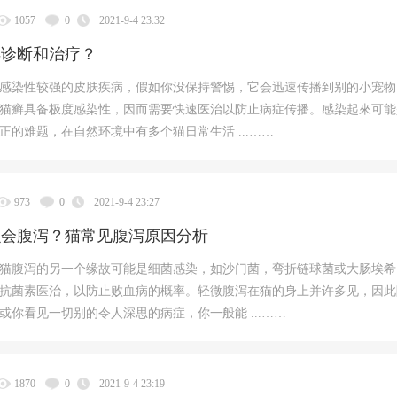
1057
0
2021-9-4 23:32
样诊断和治疗？
感染性较强的皮肤疾病，假如你没保持警惕，它会迅速传播到别的小宠物
猫癣具备极度感染性，因而需要快速医治以防止病症传播。感染起來可能
正的难题，在自然环境中有多个猫日常生活 ...……
973
0
2021-9-4 23:27
么会腹泻？猫常见腹泻原因分析
猫腹泻的另一个缘故可能是细菌感染，如沙门菌，弯折链球菌或大肠埃希
抗菌素医治，以防止败血病的概率。轻微腹泻在猫的身上并许多见，因此
或你看见一切别的令人深思的病症，你一般能 ...……
1870
0
2021-9-4 23:19