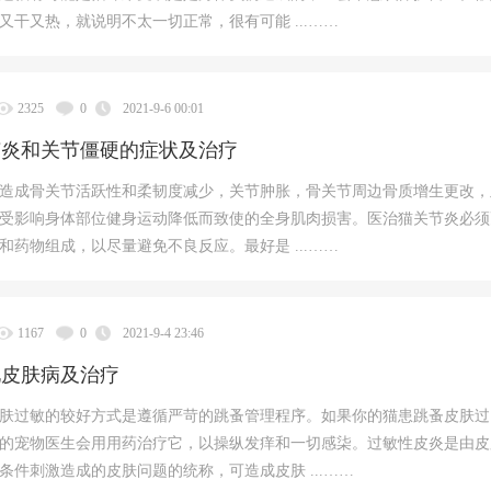
又干又热，就说明不太一切正常，很有可能 ...……
2325
0
2021-9-6 00:01
节炎和关节僵硬的症状及治疗
造成骨关节活跃性和柔韧度减少，关节肿胀，骨关节周边骨质增生更改，
受影响身体部位健身运动降低而致使的全身肌肉损害。医治猫关节炎必须
和药物组成，以尽量避免不良反应。最好是 ...……
1167
0
2021-9-4 23:46
见皮肤病及治疗
肤过敏的较好方式是遵循严苛的跳蚤管理程序。如果你的猫患跳蚤皮肤过
的宠物医生会用用药治疗它，以操纵发痒和一切感柒。过敏性皮炎是由皮
条件刺激造成的皮肤问题的统称，可造成皮肤 ...……