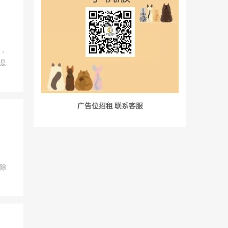
，
是
除