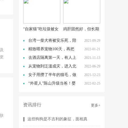
的话
“自家猫”吃垃圾被女
鸡肝固然好，但长期
子拎脖带回，回家后
喂猫咪吃肝脏会怎
台湾一柴犬将被安乐死，陪
2021-09-29
却
样？
伴主人16年，主人
精致喂养宠物100天，再把
2022-01-21
及
更
它杀死、煎烤、吃
去酒店隔离第一天，有人上
2021-11-13
门“处理”了我的
从宠物到泛滥成灾，进入北
2022-06-29
美的金鱼有多不讲
女子用攒了半年的猫毛，做
2021-12-23
了4双小拖鞋：这
“外星人”陈山升级当爸！婴
2022-02-25
儿健康无异常，
资讯排行
更多+
肤
这些狗狗是不吉利的象征，面相真